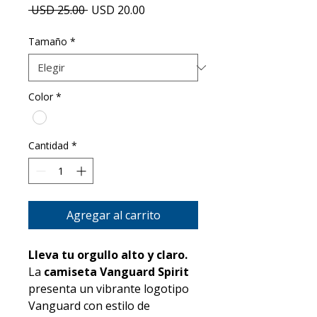
Precio
Precio
 USD 25.00 
USD 20.00
de
oferta
Tamaño
*
Color
*
Cantidad
*
Agregar al carrito
Lleva tu orgullo alto y claro.
La
camiseta Vanguard Spirit
presenta un vibrante logotipo
Vanguard con estilo de