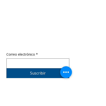
ThinkCenter SR1
369 Towne Center Blvd,
Ridgeland, MS 39157
info@sr1cpsa.org
601.206.4544
Correo electrónico
*
Suscribir
© 2026 por SR1 College Preparatory y
STEM Academy