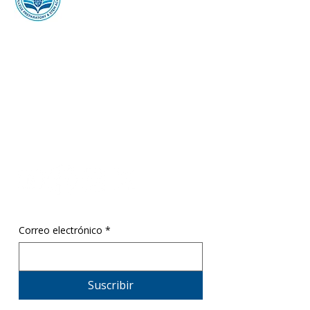
preparación universitaria
SR1 Academia STEM
ThinkCenter SR1
369 Towne Center Blvd,
Ridgeland, MS 39157
info@sr1cpsa.org
601.206.4544
Correo electrónico
*
Suscribir